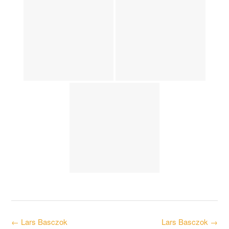
Post
←
Lars Basczok
Lars Basczok
→