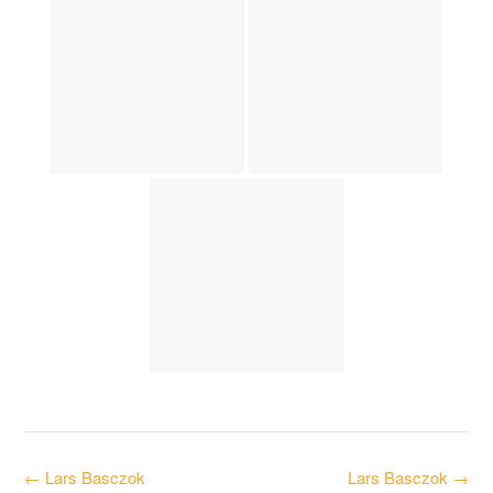
Post
←
Lars Basczok
Lars Basczok
→