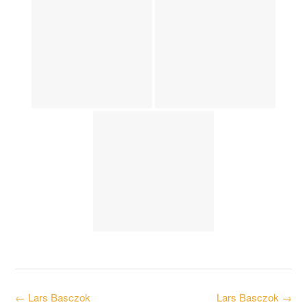
Post
←
Lars Basczok
Lars Basczok
→