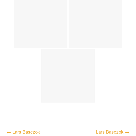
Post
←
Lars Basczok
Lars Basczok
→