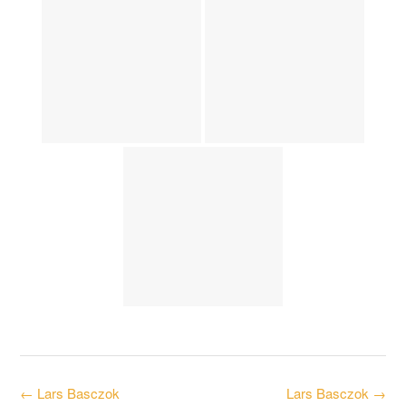
Post
←
Lars Basczok
Lars Basczok
→