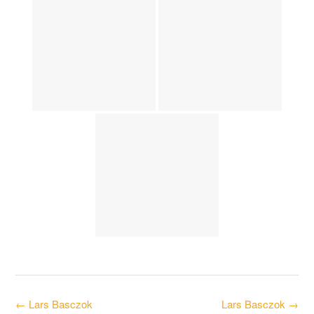
Post
←
Lars Basczok
Lars Basczok
→