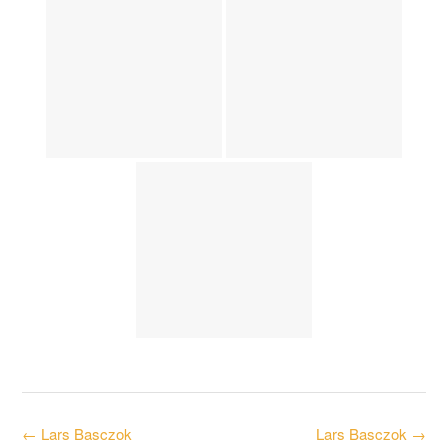
Post
←
Lars Basczok
Lars Basczok
→