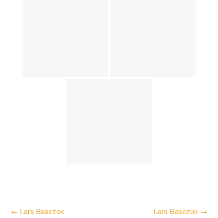
Post
←
Lars Basczok
Lars Basczok
→