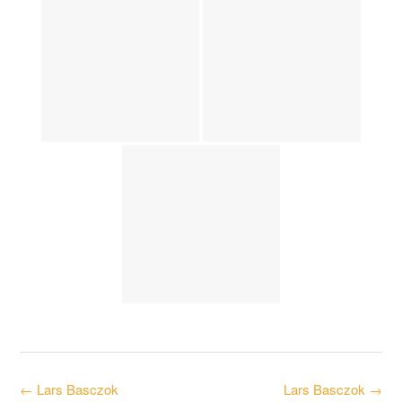
Post
←
Lars Basczok
Lars Basczok
→