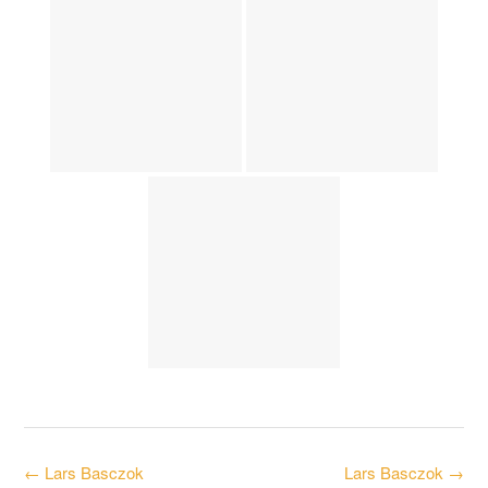
Post
←
Lars Basczok
Lars Basczok
→