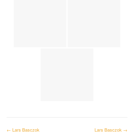
Post
←
Lars Basczok
Lars Basczok
→