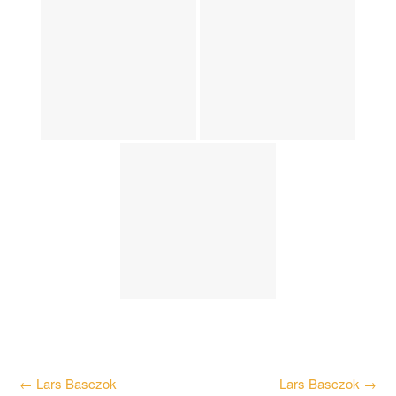
Post
←
Lars Basczok
Lars Basczok
→