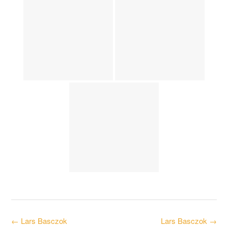
Post
←
Lars Basczok
Lars Basczok
→