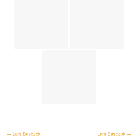
Post
←
Lars Basczok
Lars Basczok
→