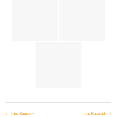
Post
←
Lars Basczok
Lars Basczok
→