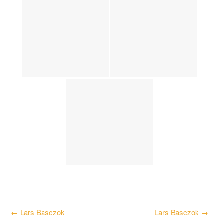
Post
←
Lars Basczok
Lars Basczok
→