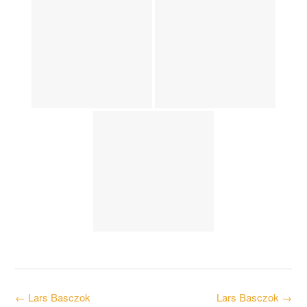
Post
←
Lars Basczok
Lars Basczok
→