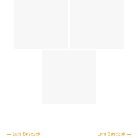
Post
←
Lars Basczok
Lars Basczok
→