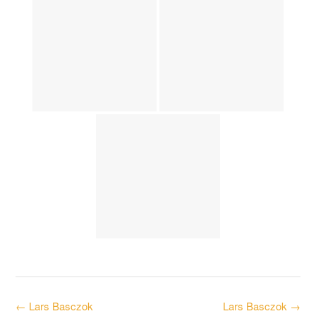
Post
←
Lars Basczok
Lars Basczok
→