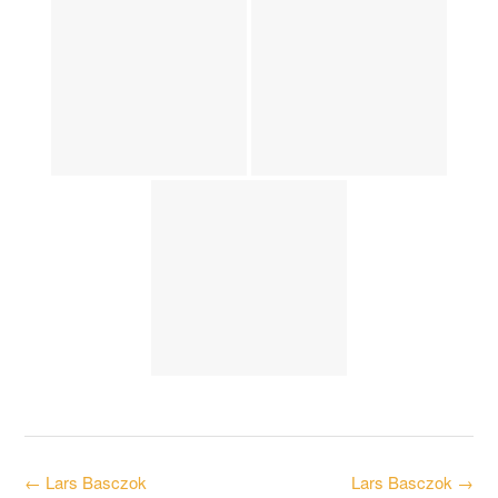
Post
←
Lars Basczok
Lars Basczok
→