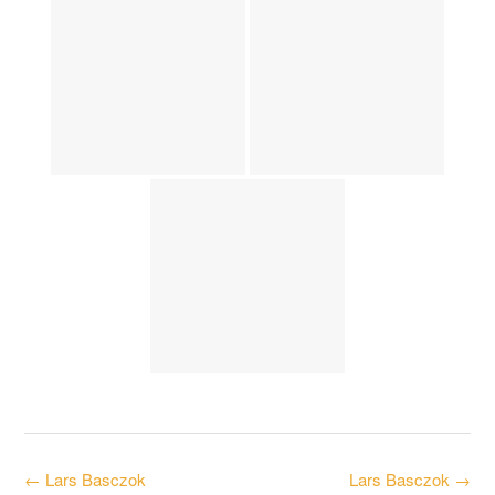
Post
←
Lars Basczok
Lars Basczok
→