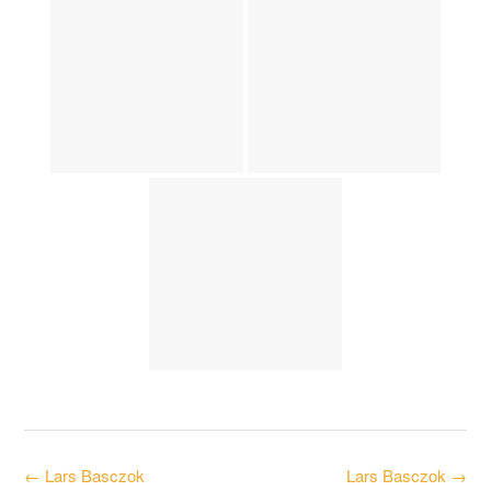
Post
←
Lars Basczok
Lars Basczok
→