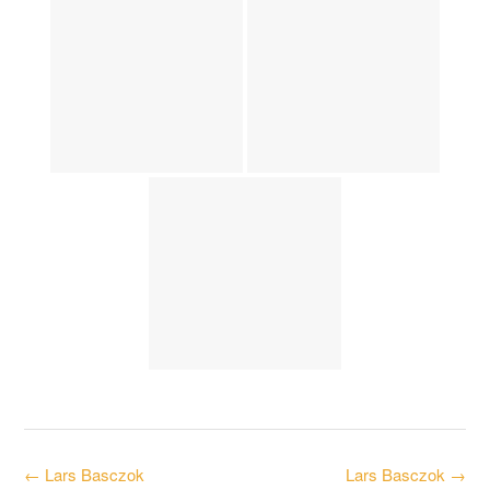
Post
←
Lars Basczok
Lars Basczok
→