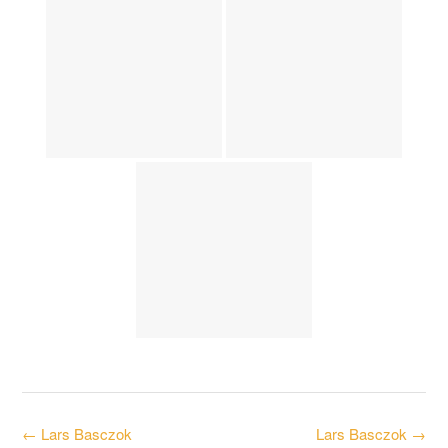
Post
←
Lars Basczok
Lars Basczok
→