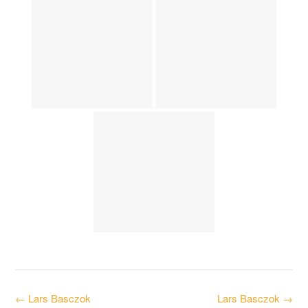
Post
←
Lars Basczok
Lars Basczok
→