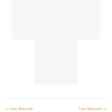
Post
←
Lars Basczok
Lars Basczok
→