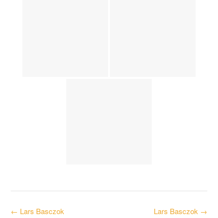
Post
←
Lars Basczok
Lars Basczok
→