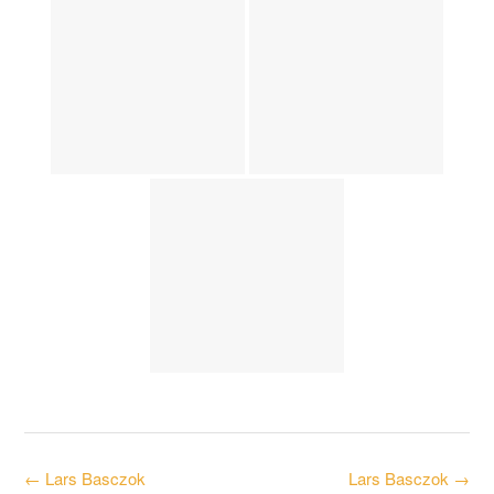
Post
←
Lars Basczok
Lars Basczok
→