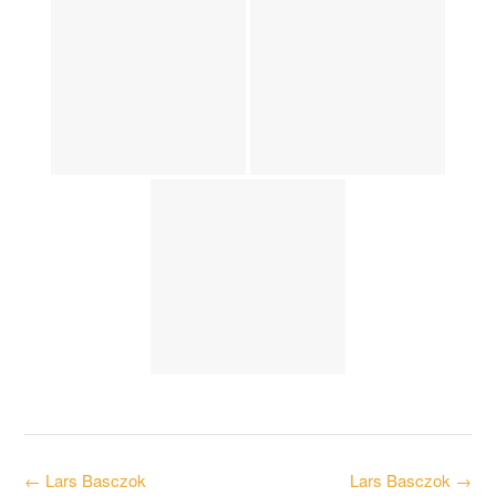
Post
←
Lars Basczok
Lars Basczok
→