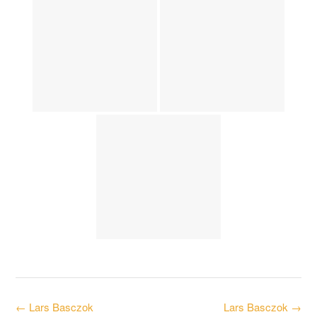
Post
←
Lars Basczok
Lars Basczok
→