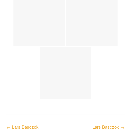
Post
←
Lars Basczok
Lars Basczok
→