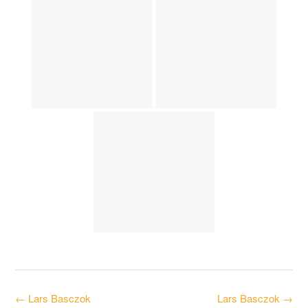
Post
←
Lars Basczok
Lars Basczok
→