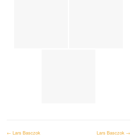
Post
←
Lars Basczok
Lars Basczok
→