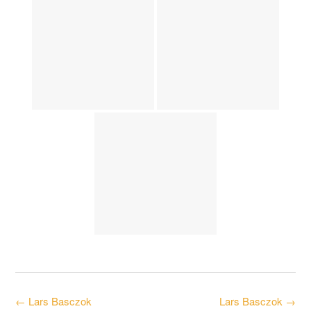
Post
←
Lars Basczok
Lars Basczok
→