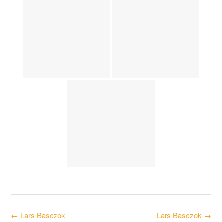
Post
←
Lars Basczok
Lars Basczok
→