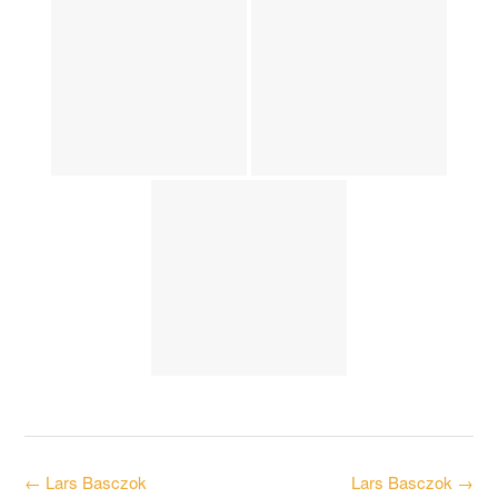
Post
←
Lars Basczok
Lars Basczok
→