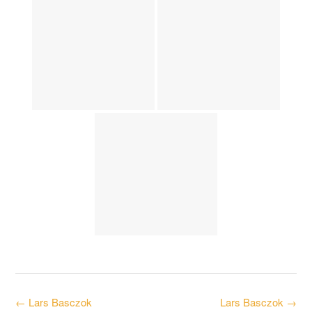
Post
←
Lars Basczok
Lars Basczok
→