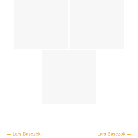
Post
←
Lars Basczok
Lars Basczok
→