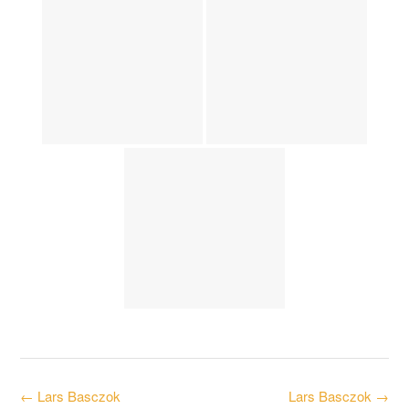
Post
←
Lars Basczok
Lars Basczok
→