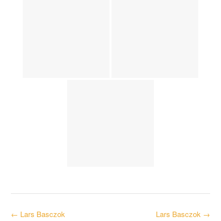
Post
←
Lars Basczok
Lars Basczok
→