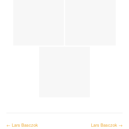
Post
←
Lars Basczok
Lars Basczok
→