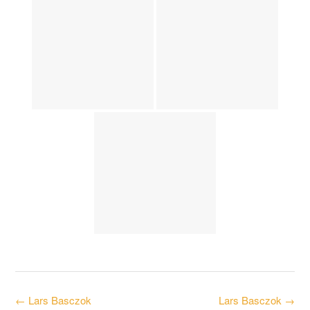
Post
←
Lars Basczok
Lars Basczok
→