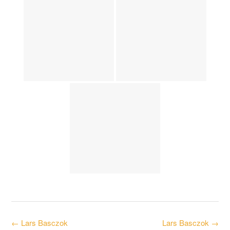
Post
←
Lars Basczok
Lars Basczok
→