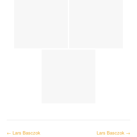
Post
←
Lars Basczok
Lars Basczok
→