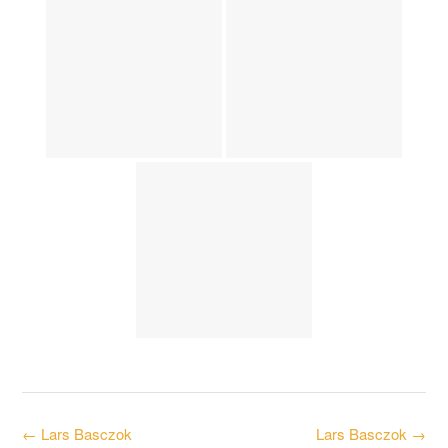
Post
←
Lars Basczok
Lars Basczok
→