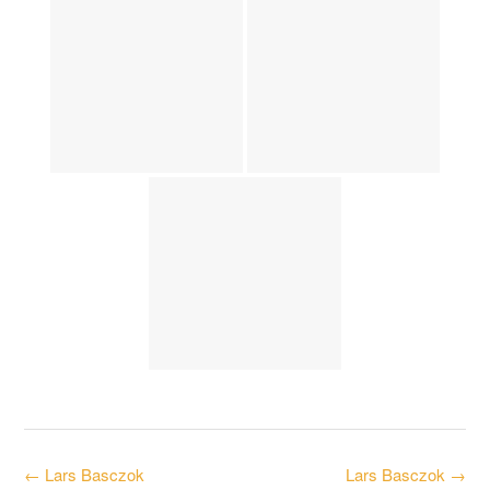
Post
←
Lars Basczok
Lars Basczok
→