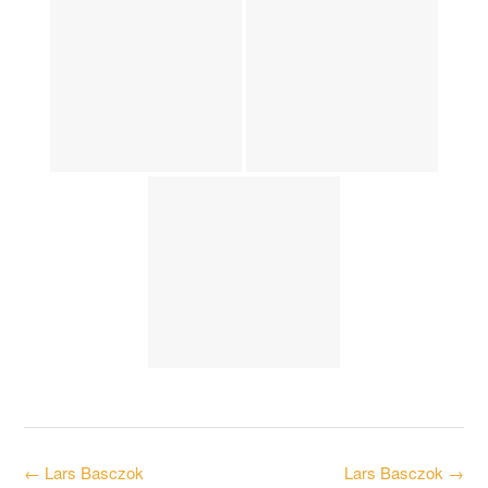
Post
←
Lars Basczok
Lars Basczok
→