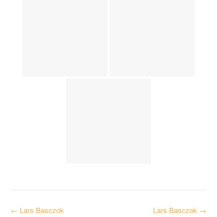
Post
←
Lars Basczok
Lars Basczok
→