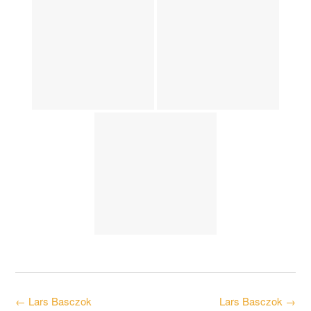
Post
←
Lars Basczok
Lars Basczok
→