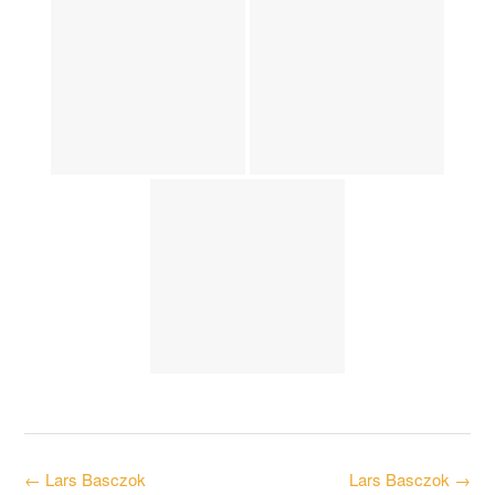
Post
←
Lars Basczok
Lars Basczok
→